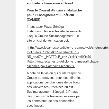
souhaite la bienvenue à Dakar!
Pour le Conseil Africain et Malgache
pour l’Enseignement Supérieur
(CAMES)
Il faut taper Pays: Sénégal –
Institution: Dérouler les établissements
jusqu’à Groupe Sup’management. Le
site officiel de vérification est:
hhttp://www.lecames.org/diplome_cames/web/site/repertoi
fbclid=IwAR3N-nMkfPu2HaIwo3LRF-
NR_hry6ZmI_HGTF0uE_xnXvYsNYm69Re70-
IAttp://www.lecames.org/diplome_cames/affichage-
diplomes-pays-africains-reconnus.
A côté de la vision qui guide l’esprit du
Groupe se trouvent, pour ainsi dire, les
applications périphériques de ce bijou
des Universités Africaines qu’est
Sup’management Sénégal, à l’image
des chemins de traverse dessinés par
les contraintes de nos économies
spécifiques.